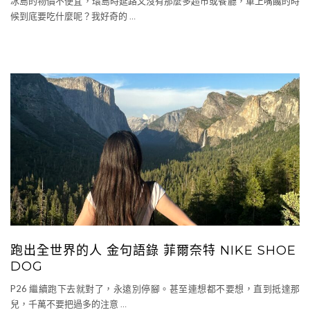
冰島的物價不便宜，環島時延路又沒有那麼多超市或餐廳，車上嘴饞的時
候到底要吃什麼呢？我好奇的
…
跑出全世界的人 金句語錄 菲爾奈特 NIKE SHOE
DOG
P26 繼續跑下去就對了，永遠別停腳。甚至連想都不要想，直到抵達那
兒，千萬不要把過多的注意
…