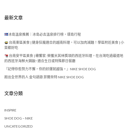
最新文章
冰島溫泉推薦｜冰島必去溫泉排行榜，環島行程
台南東區美食 | 健身狂魔適合的越南料理，可以加肉減麵！學區附近美食 | 小
菜都好吃
台南安平區美食 | 橄饗家: 榮獲米其林獎項的西班牙料理，在台灣吃過最道地
的西班牙海鮮大鍋飯! 適合生日或特殊節日餐廳
『記得你愈努力不懈，你的好運就越強。』NIKE SHOE DOG
跑出全世界的人 金句語錄 菲爾奈特 NIKE SHOE DOG
文章分類
INSPIRE
SHOE DOG – NIKE
UNCATEGORIZED