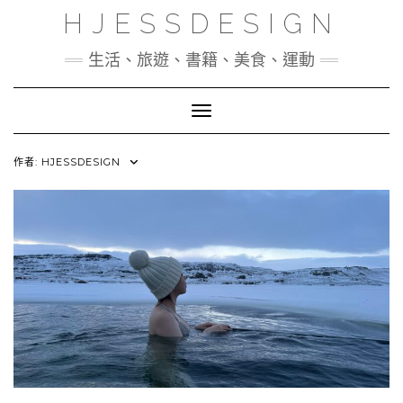
Skip
HJESSDESIGN
to
content
生活、旅遊、書籍、美食、運動
Toggle Navigation
作者:
HJESSDESIGN