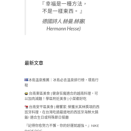
『 幸福是一種方法，
不是一樣東西。 』
德國詩人 赫曼.赫塞(
Hermann Hesse)
最新文章
冰島溫泉推薦｜冰島必去溫泉排行榜，環島行
程
台南東區美食 | 健身狂魔適合的越南料理，可
以加肉減麵！學區附近美食 | 小菜都好吃
台南安平區美食 | 橄饗家: 榮獲米其林獎項的西
班牙料理，在台灣吃過最道地的西班牙海鮮大鍋
飯! 適合生日或特殊節日餐廳
『記得你愈努力不懈，你的好運就越強。』NIKE
SHOE DOG