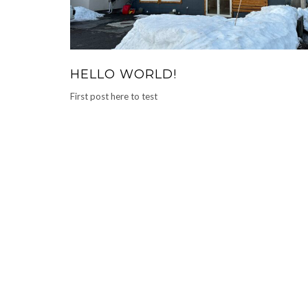
HELLO WORLD!
First post here to test